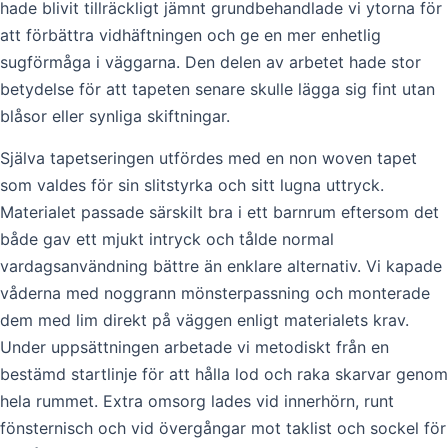
hade blivit tillräckligt jämnt grundbehandlade vi ytorna för
att förbättra vidhäftningen och ge en mer enhetlig
sugförmåga i väggarna. Den delen av arbetet hade stor
betydelse för att tapeten senare skulle lägga sig fint utan
blåsor eller synliga skiftningar.
Själva tapetseringen utfördes med en non woven tapet
som valdes för sin slitstyrka och sitt lugna uttryck.
Materialet passade särskilt bra i ett barnrum eftersom det
både gav ett mjukt intryck och tålde normal
vardagsanvändning bättre än enklare alternativ. Vi kapade
våderna med noggrann mönsterpassning och monterade
dem med lim direkt på väggen enligt materialets krav.
Under uppsättningen arbetade vi metodiskt från en
bestämd startlinje för att hålla lod och raka skarvar genom
hela rummet. Extra omsorg lades vid innerhörn, runt
fönsternisch och vid övergångar mot taklist och sockel för