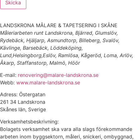
Skicka
LANDSKRONA MÅLARE & TAPETSERING I SKÅNE
Måleriarbeten runt Landskrona, Bjärred, Glumslöv,
Rydebäck, Hjäljarp, Asmundtorp, Billeberg, Svalöv,
Kävlinge, Barsebäck, Löddeköping,
Lund,Helsingborg,Eslöv, Ramlösa, Kågeröd, Loma, Arlöv,
Åkarp, Staffanstorp, Malmö, Höör
E-mail:
renovering@malare-landskrona.se
Webb:
www.malare-landskrona.se
Adress: Östergatan
261 34 Landskrona
Skånes län, Sverige
Verksamhetsbeskrivning:
Bolagets verksamhet ska vara alla slags förekommande
arbeten inom byggsektorn, måleri, snickeri, ombyggnad,