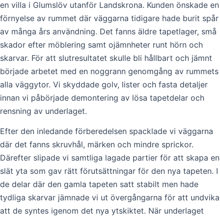
en villa i Glumslöv utanför Landskrona. Kunden önskade en
förnyelse av rummet där väggarna tidigare hade burit spår
av många års användning. Det fanns äldre tapetlager, små
skador efter möblering samt ojämnheter runt hörn och
skarvar. För att slutresultatet skulle bli hållbart och jämnt
började arbetet med en noggrann genomgång av rummets
alla väggytor. Vi skyddade golv, lister och fasta detaljer
innan vi påbörjade demontering av lösa tapetdelar och
rensning av underlaget.
Efter den inledande förberedelsen spacklade vi väggarna
där det fanns skruvhål, märken och mindre sprickor.
Därefter slipade vi samtliga lagade partier för att skapa en
slät yta som gav rätt förutsättningar för den nya tapeten. I
de delar där den gamla tapeten satt stabilt men hade
tydliga skarvar jämnade vi ut övergångarna för att undvika
att de syntes igenom det nya ytskiktet. När underlaget